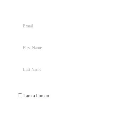
Sign up for our Newsletter*
*
I am a human
Send