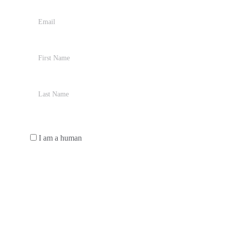
Sign up for our Newsletter*
*
I am a human
Send