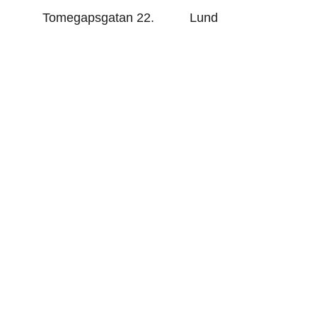
Tomegapsgatan 22.          Lund
International Resource Office
Trans Europe Halles
Besöksadress:                  
Tomegapsgatan 22 Lund 